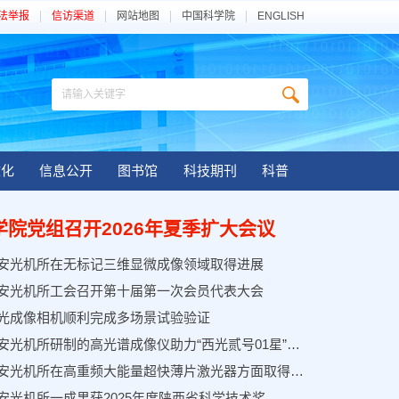
法举报
信访渠道
网站地图
中国科学院
ENGLISH
文化
信息公开
图书馆
科技期刊
科普
学院党组召开2026年夏季扩大会议
安光机所在无标记三维显微成像领域取得进展
安光机所工会召开第十届第一次会员代表大会
光成像相机顺利完成多场景试验验证
中国科学院西安光机所研制的高光谱成像仪助力“西光贰号01星”首批高分辨图像顺利回传
中国科学院西安光机所在高重频大能量超快薄片激光器方面取得新进展
安光机所一成果获2025年度陕西省科学技术奖