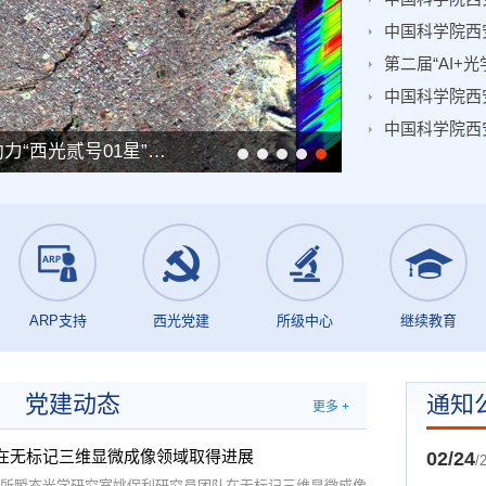
中国科学院西
第二届“AI+
中国科学院西
中国科学院西安光机所研制的高光谱成像仪助力“西光贰号01星”首批高分辨图像顺利回传
ARP支持
西光党建
所级中心
继续教育
党建动态
通知
更多 +
在无标记三维显微成像领域取得进展
02/24
/
所瞬态光学研究室姚保利研究员团队在无标记三维显微成像