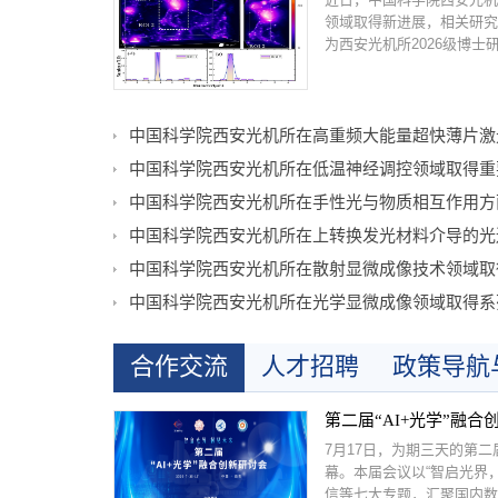
领域取得新进展，相关研究成果发表于
为西安光机所2026级博士研
中国科学院西安光机所在高重频大能量超快薄片激
中国科学院西安光机所在低温神经调控领域取得重
中国科学院西安光机所在手性光与物质相互作用方
中国科学院西安光机所在散射显微成像技术领域取
中国科学院西安光机所在光学显微成像领域取得系
合作交流
人才招聘
政策导航
第二届“AI+光学”融
7月17日，为期三天的第二
幕。本届会议以“智启光界，
信等七大专题，汇聚国内数百